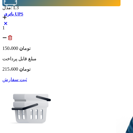
مدل: L3
باتری UPS
1
توما
ن
150،000
مبلغ قابل پرداخت
توما
ن
215،600
ثبت سفارش