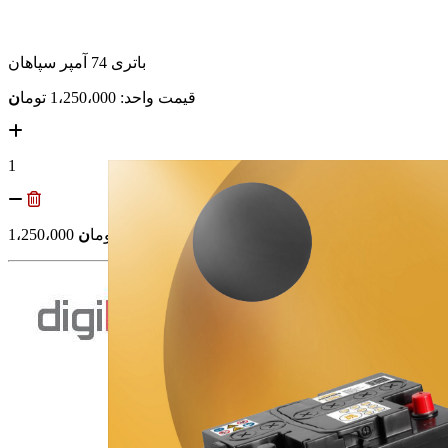
باتری 74 آمپر سپاهان
قیمت واحد: 1،250،000
توما
ن
1
توما
ن
1،250،000