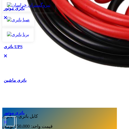
باتری موتور
باتری UPS
باتری ماشین
باتری موتور
کابل باتری به باتری
قیمت واحد: 150،000
توما
ن