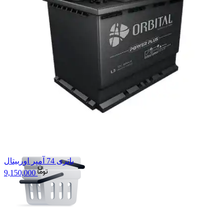
مدل: L3
1
توما
ن
150،000
مبلغ قابل پرداخت
توما
ن
215،600
ثبت سفارش
باتری 74 آمپر اوربیتال
9,150,000