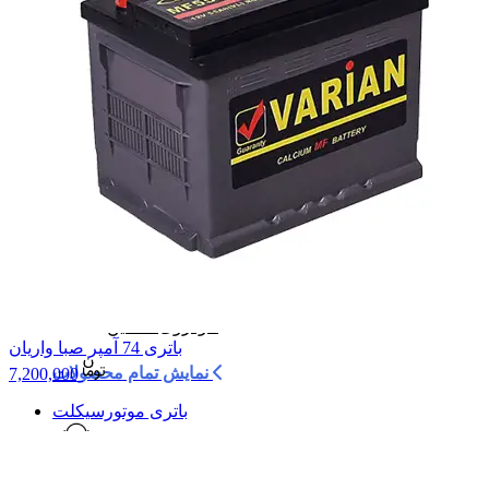
باتری بر اساس خودرو
خودروی سواری
ال 90
پراید
پژو 206
پژو 207
پژو 405
پژو پارس
تیبا
دنا
سمند
کوییک
مشاهده همه
خودروی سنگین
باتری 74 آمپر صبا واریان
نمایش تمام محصولات
7,200,000
باتری موتورسیکلت
باتری یو پی اس
محصولات جانبی