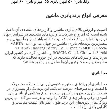
رانا: باتری ۵۰ آمپر، باتری ۵۵ آمپر و باتری ۶۰ آمپر
معرفی انواع برند باتری ماشین
اهمیت و ارزش بالای باتری ماشین و کاربردهای متعددی آن باعث
شده است که امروزه شرکت‌ها و برندهای متعددی در سراسر جهان
در زمینه تولید این قطعات فعالیت داشته باشند. از جمله بهترین و
معتبرترین برندهای باتری ماشین در جهان می‌توان به VARTA،
YUASA، Tianneng Battery، Sail، Tycorun، MOLL، Leoch،
BOSCH، Camel، Chaowei، Suzuki و... اشاره کرد. در کشور ایران
نیز برندها و شرکت‌های متعددی در این حوزه فعالیت دارند که
مشهورترین و معتبرترین آن‌ها شامل موارد زیر هستند:
صبا باتری
صبا باتری از برندهای معتبر و قدیمی ایرانی است که محصولات
باکیفیت و به‌صرفه‌ای عرضه می‌کند. این برند یکی از پیشروان در
صنعت باتری خودرو در کشور است و انواع مختلفی از باتری‌های
اسیدی-برقی و باتری‌های AGM را تولید و عرضه می‌کند. مهم‌ترین
ویژگی‌های باتری‌های این برند طول عمر بالا، قیمت مناسب و
کارایی بالای آن‌ها است.