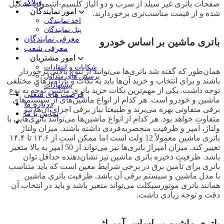
وبلاگ
صفحات باتری غیر سیلد از سرب و دو آلیاژ کلسیم-آنتیموان تشکیل
امور نمایندگان
شده و از قیمت مناسب‌تری برخوردارند.
اخذ نمایندگی
پنل نمایندگان
معرفی نمایندگان
باتری ماشین بر اساس خودرو
معرفی شعب
امور مشتریان
شکایات و انتقادات
همان‌طور که گفته شد باتری‌ها می‌توانند از تنوع بالایی برخوردار
پرسش های متداول
باشند و برای انتخاب و خرید آن‌ها باید به نکات و پارامترهای مختلفی
پیشنهادات
توجه داشت. یکی از مهم‌ترین نکات خرید باتری ماشین توجه به نوع
فرصت های شغلی
ماشین و خودرو است. هر کدام از انواع ماشین‌های از سیستم‌های
درباره ما
برقی متفاوتی بهره می‌برند و طبیعتاً نیاز برقی اجزای آن‌ها نیز
تماس با ما
متفاوت خواهد بود. هر کدام از انواع ماشین‌ها می‌توانند باتری‌هایی با
ولتاژ، آمپر و ظرفیت منحصربه‌فردی داشته باشند. میزان ولتاژ
باتری ماشین معمولاً 12 ولت است اما ممکن است از ۱۲.۶ تا ۱۴.۴
تغییر کند. میزان آمپراژ باتری‌ها نیز می‌تواند از 50 آمپر به بالا متغیر
باشد. ظرفیت ذخیره‌ باتری ماشین نیز نشان‌دهنده‌ حداقل توان
باتری برای تأمین برق در برخی شرایط معین است که باید متناسب
با مدل ماشین و سیستم برقی آن باشد. ظرفیت باتری ماشین
همانند باتری موتورسیکلت می‌تواند متغیر باشد و باید در انتخاب آن
دقت و توجه زیادی داشت.
باتری ماشین بر اساس آمپراژ