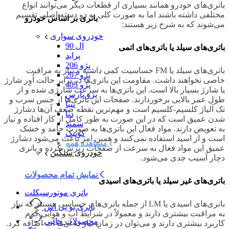
باتری‌های خودرو همانند بسیاری از قطعات دیگر می‌توانند انواع
مختلفی داشته باشند اما به صورت کلی به دو دسته اصلی تقسیم
باتری بر اساس خودرو
می‌شوند که به شرح زیر هستند:
خودروی سواری
ال 90
باتری‌های سیلد یا باتری‌های اتمی
پراید
پژو 206
باتری‌های سیلد یا FM حساسیت کمی داشته و نیاز به مراقبت
پژو 207
خاصی نخواهند داشت. مقاومت این باتری‌ها در برابر حالت اُوِر شارژ
پژو 405
یا شارژ بسیار بالا است. این باتری‌ها به سرعت شارژی شده و از
پژو پارس
طول عمر بالایی برخوردارند. صفحات این باتری‌ها از جنس سرب و
تیبا
تک آلیاژ کلسیم-کلسیم است و مهم‌ترین نقطه ضعف آن‌ها دشارژ
دنا
شدن عمیق است که در این صورت به طور کامل از کار افتاده و نیاز
سمند
به تعویض دارند. مواد فعال این باتری‌ها به صورت جامد و خشک
کوییک
است و از اسید استفاده نمی‌کنند و همین امر باعث می‌شود دشارژ
مشاهده همه
عمیق این مواد فعال به سرعت از صفحات ریزش کرده و باتری
خودروی سنگین
دچار آسیب جدی می‌‌‌‌‌‌‌‌‌‌‌شود.
نمایش تمام محصولات
باتری‌های غیر سیلد یا باتری‌های اسیدی
باتری موتورسیکلت
باتری‌های اسیدی یا LM از جمله باتری‌های حساسی هستند که نیاز
باتری یو پی اس
به مراقبت بیشتری دارند و معمولاً در شرایط آب و هوایی گرم
محصولات جانبی
کاربرد بیشتری دارند و می‌توان در زمان نیاز به آن‌ها آب اضافه کرد.