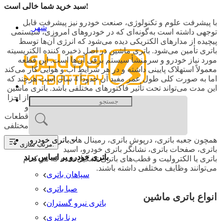
سبد خرید شما خالی است!
با پیشرفت علوم و تکنولوژی، صنعت خودرو نیز پیشرفت قابل
شهر
توجهی داشته است به‌گونه‌ای که در خودروهای امروزی، سیستمی
پیچیده از مدارهای الکتریکی دیده می‌‌شود که انرژی آن‌ها توسط
باتری تأمین می‌شود. باتری ماشین در اصل ذخیره کننده الکتریسیته
مورد نیاز خودرو و سرمنشأ سیستم برقی آن‌ها است. این قطعه
معمولاً استهلاک پایینی داشته و در هر شرایط آب و هوایی کار می‌کند
اما به صورت کلی طول عمر مفید آن حدوداً 4 سال است هرچند که
این مدت می‌تواند تحت تأثیر فاکتورهای مختلفی باشد. باتری ماشین
از اجزا
و
قطعات
مختلفی
باتری خودرو
همچون جعبه باتری، درپوش باتری، رمینال های
مرتب سازی:
باتری، صفحات باتری، نشانگر باتری خودرو، اسید
باتری خودرو بر اساس برند
باتری یا الکترولیت و قطب‌های باتری تشکیل شده که هر کدام
می‌توانند وظایف مختلفی داشته باشند.
سپاهان باتری
صبا باتری
انواع باتری ماشین
باتری نیرو گستران
برنا باتری