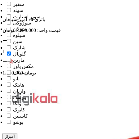
سفیر
سهند
سوپر استارت
باتری 74 آمپر سپاهان
سوزوکی
سولان
قیمت واحد: 1،250،000
توما
ن
سیلوه
سین
شارک
1
گلوبال
مارین
مکس پاور
میلان
توما
ن
1،250،000
نانو
هایتک
واریان
ورسک
ولگا
کابوک
کاسپین
یوشو
آمپراژ