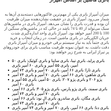
میزان آمپراژ باتری یکی از مهم‌ترین فاکتورهایی دسته‌بندی آن‌ها به
شمار می‌رود. آمپراژ باتری در حقیقت نشان‌دهنده میزان ظرفیت
آن بوده و قدرت باتری را نشان می‌دهد. آمپراژ باتری در ماشین‌های
سبک می‌تواند از 40 تا 74 باشد در حالی که در ماشین‌های سنگین از
100 تا 200 آمپر خواهد بود. آمپراژ باتری واحد اندازه‌گیری شدت
جریان الکتریکی در باتری ماشین است. در زمان انتخاب و خرید
باتری حتماً باید به نیاز سیستم برقی خودرو و میزان آمپراژ باتری
دقت داشت. به عنوان نمونه ظرفیت مناسب باتری برای خودروهای
پر تیراژ ایرانی به شرح زیر خواهند بود:
باتری پراید، باتری تیبا، باتری ساینا و باتری کوئیک: باتری ۵۰
آمپر، باتری ۵۵ آمپر و باتری ۶۰ آمپر باتری
باتری تارا: باتری ۶۶ آمپر، باتری ۷۰ آمپر و باتری ۷۴ آمپر
باتری شاهین: باتری ۶۶ آمپر، باتری ۷۰ آمپر و باتری ۷۴ آمپر
پژو ۲۰۶ و باتری پژو ۲۰۷: باتری ۵۰ آمپر، باتری ۵۵ آمپر و
باتری ۶۰ آمپر
باتری سمند، باتری پژو پارس، باتری پژو ۴۰۵: باتری ۶۶ آمپر،
باتری ۷۰ آمپر و باتری ۷۴ آمپر
باتری مگان، باتری ساندرو، باتری ال نود: باتری ۶۶ آمپر،
باتری ۷۰ آمپر و باتری ۷۴ آمپر
باتری دنا: باتری ۶۶ آمپر، باتری ۷۰ آمپر و باتری ۷۴ آمپر باتری