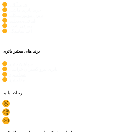
خرید آنلاین
خرید باتری ماشین
باتری موتورسیکلت
باتری یو پی اس
معرفی شعب
اخذ نمایندگی
برند های معتبر باتری
سپاهان باتری
باتری نیرو گستران خراسان
صبا باتری
برنا باتری
ارتباط با ما
دفتر مرکزی: تهران، پاسداران، گلستان سوم، پلاک 128
1696
Info@mrbatri.com