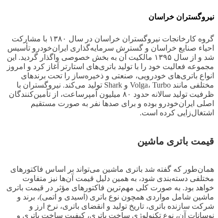
نیروگستران خراسان
گروه کارخانجات نیروگستران خراسان در سال ۱۳۸۰ با مشارکت
احیاء صنایع خراسان و گسترش سرمایه‌گذاری ایران‌خودرو تأسیس
شد و از سال ۱۳۹۵ مالکیت آن به بخش خصوصی واگذار گردید. این
مجموعه فعالیت خود را با تولید باتری‌های استارتر آغاز کرد و امروز
انواع باتری‌های خودرویی، صنعتی و ذخیره‌ساز را تحت برندهای
مختلفی مانند Volga، Turbo و Shark تولید می‌کند. نیروگستران با
ظرفیت تولید سالانه حدود ۸۰ میلیون آمپرساعت، از تأمین‌کنندگان
اصلی ایران‌خودرو بوده و برای صدها نفر به صورت مستقیم
اشتغال‌زایی کرده است.
قیمت باتری ماشین
همان‌طور که گفته شد باتری ماشین می‌تواند بر اساس فاکتورهای
مختلفی دسته‌بندی شود، به همین دلیل قیمت آن‌ها نیز متفاوت
خواهد بود. به صورت کلی مهم‌ترین فاکتورهای مؤثر در قیمت باتری
ماشین شامل مواردی همچون نوع باتری (اسیدی و اتمی)، برند و
شرکت سازنده باتری، تاریخ تولید و انقضای باتری، نرخ ارز و
نوسانات آن، نوع تکنولوژی ساخت باتری، کیفیت ساخت باتری و