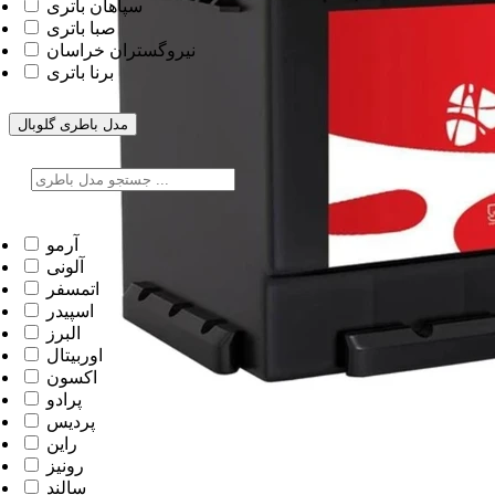
سپاهان باتری
صبا باتری
نیروگستران خراسان
برنا باتری
مدل باطری
گلوبال
آرمو
آلونی
اتمسفر
اسپیدر
البرز
اوربیتال
اکسون
پرادو
پردیس
راین
رونیز
سالند