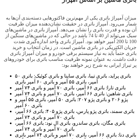
میزان آمپراژ باتری یکی از مهم‌ترین فاکتورهایی دسته‌بندی آن‌ها به
شمار می‌رود. آمپراژ باتری در حقیقت نشان‌دهنده میزان ظرفیت
آن بوده و قدرت باتری را نشان می‌دهد. آمپراژ باتری در ماشین‌های
سبک می‌تواند از 40 تا 74 باشد در حالی که در ماشین‌های سنگین از
100 تا 200 آمپر خواهد بود. آمپراژ باتری واحد اندازه‌گیری شدت
جریان الکتریکی در باتری ماشین است. در زمان انتخاب و خرید
باتری حتماً باید به نیاز سیستم برقی خودرو و میزان آمپراژ باتری
دقت داشت. به عنوان نمونه ظرفیت مناسب باتری برای خودروهای
پر تیراژ ایرانی به شرح زیر خواهند بود:
باتری پراید، باتری تیبا، باتری ساینا و باتری کوئیک: باتری ۵۰
آمپر، باتری ۵۵ آمپر و باتری ۶۰ آمپر باتری
باتری تارا: باتری ۶۶ آمپر، باتری ۷۰ آمپر و باتری ۷۴ آمپر
باتری شاهین: باتری ۶۶ آمپر، باتری ۷۰ آمپر و باتری ۷۴ آمپر
پژو ۲۰۶ و باتری پژو ۲۰۷: باتری ۵۰ آمپر، باتری ۵۵ آمپر و
باتری ۶۰ آمپر
باتری سمند، باتری پژو پارس، باتری پژو ۴۰۵: باتری ۶۶ آمپر،
باتری ۷۰ آمپر و باتری ۷۴ آمپر
باتری مگان، باتری ساندرو، باتری ال نود: باتری ۶۶ آمپر،
باتری ۷۰ آمپر و باتری ۷۴ آمپر
باتری دنا: باتری ۶۶ آمپر، باتری ۷۰ آمپر و باتری ۷۴ آمپر باتری