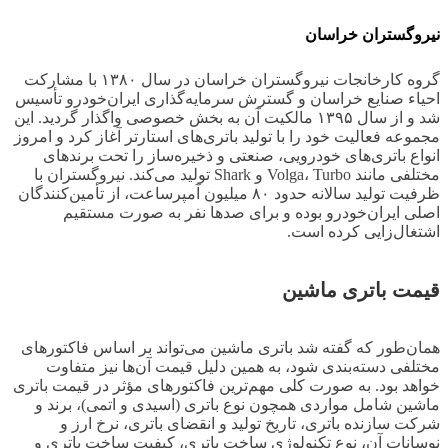
نیروگستران خراسان
گروه کارخانجات نیروگستران خراسان در سال ۱۳۸۰ با مشارکت
احیاء صنایع خراسان و گسترش سرمایه‌گذاری ایران‌خودرو تأسیس
شد و از سال ۱۳۹۵ مالکیت آن به بخش خصوصی واگذار گردید. این
مجموعه فعالیت خود را با تولید باتری‌های استارتر آغاز کرد و امروز
انواع باتری‌های خودرویی، صنعتی و ذخیره‌ساز را تحت برندهای
مختلفی مانند Volga، Turbo و Shark تولید می‌کند. نیروگستران با
ظرفیت تولید سالانه حدود ۸۰ میلیون آمپرساعت، از تأمین‌کنندگان
اصلی ایران‌خودرو بوده و برای صدها نفر به صورت مستقیم
اشتغال‌زایی کرده است.
قیمت باتری ماشین
همان‌طور که گفته شد باتری ماشین می‌تواند بر اساس فاکتورهای
مختلفی دسته‌بندی شود، به همین دلیل قیمت آن‌ها نیز متفاوت
خواهد بود. به صورت کلی مهم‌ترین فاکتورهای مؤثر در قیمت باتری
ماشین شامل مواردی همچون نوع باتری (اسیدی و اتمی)، برند و
شرکت سازنده باتری، تاریخ تولید و انقضای باتری، نرخ ارز و
نوسانات آن، نوع تکنولوژی ساخت باتری، کیفیت ساخت باتری و