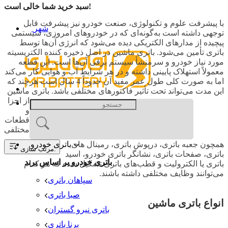
سبد خرید شما خالی است!
با پیشرفت علوم و تکنولوژی، صنعت خودرو نیز پیشرفت قابل
شهر
توجهی داشته است به‌گونه‌ای که در خودروهای امروزی، سیستمی
پیچیده از مدارهای الکتریکی دیده می‌‌شود که انرژی آن‌ها توسط
باتری تأمین می‌شود. باتری ماشین در اصل ذخیره کننده الکتریسیته
مورد نیاز خودرو و سرمنشأ سیستم برقی آن‌ها است. این قطعه
معمولاً استهلاک پایینی داشته و در هر شرایط آب و هوایی کار می‌کند
اما به صورت کلی طول عمر مفید آن حدوداً 4 سال است هرچند که
این مدت می‌تواند تحت تأثیر فاکتورهای مختلفی باشد. باتری ماشین
از اجزا
و
قطعات
مختلفی
باتری خودرو
همچون جعبه باتری، درپوش باتری، رمینال های
مرتب سازی:
باتری، صفحات باتری، نشانگر باتری خودرو، اسید
باتری خودرو بر اساس برند
باتری یا الکترولیت و قطب‌های باتری تشکیل شده که هر کدام
می‌توانند وظایف مختلفی داشته باشند.
سپاهان باتری
صبا باتری
انواع باتری ماشین
باتری نیرو گستران
برنا باتری