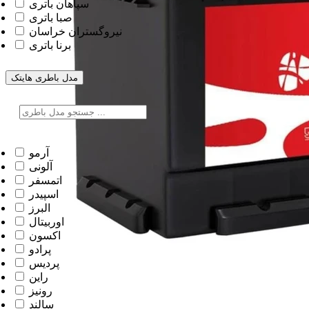
سپاهان باتری
صبا باتری
نیروگستران خراسان
برنا باتری
مدل باطری
هایتک
آرمو
آلونی
اتمسفر
اسپیدر
البرز
اوربیتال
اکسون
پرادو
پردیس
راین
رونیز
سالند