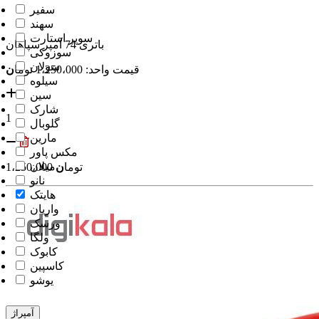
سفیر
سهند
سوپر استارت
باتری 74 آمپر سپاهان
سوزوکی
سولان
قیمت واحد: 1،250،000
توما
ن
سیلوه
سین
شارک
1
گلوبال
مارین
مکس پاور
میلان
توما
ن
1،250،000
نانو
هایتک
واریان
ورسک
ولگا
کابوک
کاسپین
یوشو
آمپراژ