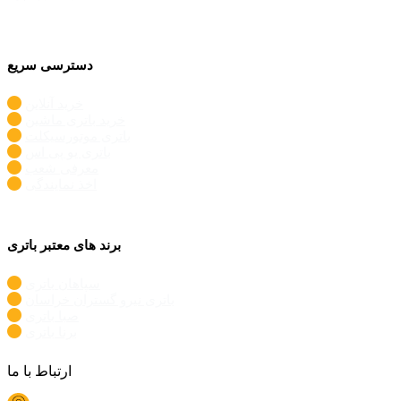
دسترسی سریع
خرید آنلاین
خرید باتری ماشین
باتری موتورسیکلت
باتری یو پی اس
معرفی شعب
اخذ نمایندگی
برند های معتبر باتری
سپاهان باتری
باتری نیرو گستران خراسان
صبا باتری
برنا باتری
ارتباط با ما