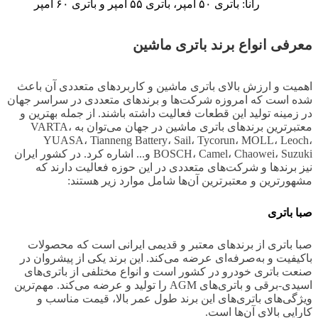
رانا: باتری ۵۰ آمپر، باتری ۵۵ آمپر و باتری ۶۰ آمپر
معرفی انواع برند باتری ماشین
اهمیت و ارزش بالای باتری ماشین و کاربردهای متعددی آن باعث
شده است که امروزه شرکت‌ها و برندهای متعددی در سراسر جهان
در زمینه تولید این قطعات فعالیت داشته باشند. از جمله بهترین و
معتبرترین برندهای باتری ماشین در جهان می‌توان به VARTA،
YUASA، Tianneng Battery، Sail، Tycorun، MOLL، Leoch،
BOSCH، Camel، Chaowei، Suzuki و... اشاره کرد. در کشور ایران
نیز برندها و شرکت‌های متعددی در این حوزه فعالیت دارند که
مشهورترین و معتبرترین آن‌ها شامل موارد زیر هستند:
صبا باتری
صبا باتری از برندهای معتبر و قدیمی ایرانی است که محصولات
باکیفیت و به‌صرفه‌ای عرضه می‌کند. این برند یکی از پیشروان در
صنعت باتری خودرو در کشور است و انواع مختلفی از باتری‌های
اسیدی-برقی و باتری‌های AGM را تولید و عرضه می‌کند. مهم‌ترین
ویژگی‌های باتری‌های این برند طول عمر بالا، قیمت مناسب و
کارایی بالای آن‌ها است.