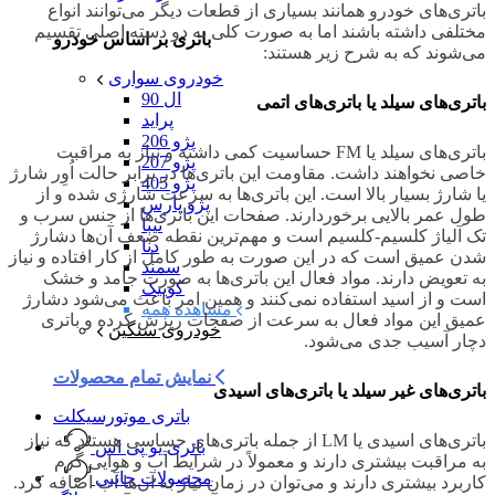
باتری‌های خودرو همانند بسیاری از قطعات دیگر می‌توانند انواع
مختلفی داشته باشند اما به صورت کلی به دو دسته اصلی تقسیم
باتری بر اساس خودرو
می‌شوند که به شرح زیر هستند:
خودروی سواری
ال 90
باتری‌های سیلد یا باتری‌های اتمی
پراید
پژو 206
باتری‌های سیلد یا FM حساسیت کمی داشته و نیاز به مراقبت
پژو 207
خاصی نخواهند داشت. مقاومت این باتری‌ها در برابر حالت اُوِر شارژ
پژو 405
یا شارژ بسیار بالا است. این باتری‌ها به سرعت شارژی شده و از
پژو پارس
طول عمر بالایی برخوردارند. صفحات این باتری‌ها از جنس سرب و
تیبا
تک آلیاژ کلسیم-کلسیم است و مهم‌ترین نقطه ضعف آن‌ها دشارژ
دنا
شدن عمیق است که در این صورت به طور کامل از کار افتاده و نیاز
سمند
به تعویض دارند. مواد فعال این باتری‌ها به صورت جامد و خشک
کوییک
است و از اسید استفاده نمی‌کنند و همین امر باعث می‌شود دشارژ
مشاهده همه
عمیق این مواد فعال به سرعت از صفحات ریزش کرده و باتری
خودروی سنگین
دچار آسیب جدی می‌‌‌‌‌‌‌‌‌‌‌شود.
نمایش تمام محصولات
باتری‌های غیر سیلد یا باتری‌های اسیدی
باتری موتورسیکلت
باتری‌های اسیدی یا LM از جمله باتری‌های حساسی هستند که نیاز
باتری یو پی اس
به مراقبت بیشتری دارند و معمولاً در شرایط آب و هوایی گرم
محصولات جانبی
کاربرد بیشتری دارند و می‌توان در زمان نیاز به آن‌ها آب اضافه کرد.