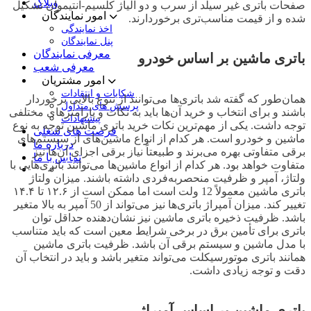
وبلاگ
صفحات باتری غیر سیلد از سرب و دو آلیاژ کلسیم-آنتیموان تشکیل
امور نمایندگان
شده و از قیمت مناسب‌تری برخوردارند.
اخذ نمایندگی
پنل نمایندگان
معرفی نمایندگان
باتری ماشین بر اساس خودرو
معرفی شعب
امور مشتریان
شکایات و انتقادات
همان‌طور که گفته شد باتری‌ها می‌توانند از تنوع بالایی برخوردار
پرسش های متداول
باشند و برای انتخاب و خرید آن‌ها باید به نکات و پارامترهای مختلفی
پیشنهادات
توجه داشت. یکی از مهم‌ترین نکات خرید باتری ماشین توجه به نوع
فرصت های شغلی
ماشین و خودرو است. هر کدام از انواع ماشین‌های از سیستم‌های
درباره ما
برقی متفاوتی بهره می‌برند و طبیعتاً نیاز برقی اجزای آن‌ها نیز
تماس با ما
متفاوت خواهد بود. هر کدام از انواع ماشین‌ها می‌توانند باتری‌هایی با
ولتاژ، آمپر و ظرفیت منحصربه‌فردی داشته باشند. میزان ولتاژ
باتری ماشین معمولاً 12 ولت است اما ممکن است از ۱۲.۶ تا ۱۴.۴
تغییر کند. میزان آمپراژ باتری‌ها نیز می‌تواند از 50 آمپر به بالا متغیر
باشد. ظرفیت ذخیره‌ باتری ماشین نیز نشان‌دهنده‌ حداقل توان
باتری برای تأمین برق در برخی شرایط معین است که باید متناسب
با مدل ماشین و سیستم برقی آن باشد. ظرفیت باتری ماشین
همانند باتری موتورسیکلت می‌تواند متغیر باشد و باید در انتخاب آن
دقت و توجه زیادی داشت.
باتری ماشین بر اساس آمپراژ